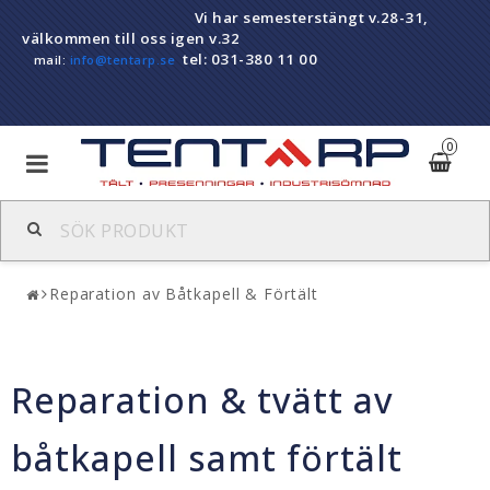
Vi har semesterstängt v.28-31,
välkommen till oss igen v.32
tel: 031-380 11 00
mail:
info@tentarp.se
0
Balkongskydd
Reparation av Båtkapell & Förtält
LP-TENT snabbtält-arbetstält-depåtält
Reparation & tvätt av
Presenningar
båtkapell samt förtält
Pvc-draperier