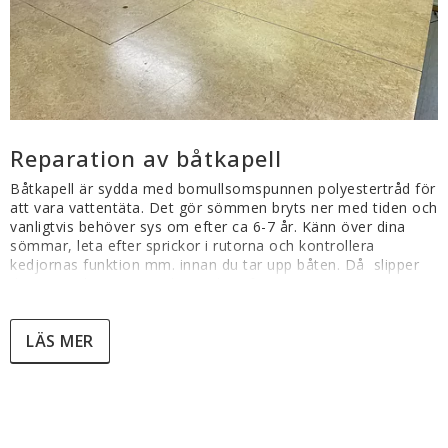
Villkor & info
Reparation av båtkapell
Båtkapell är sydda med bomullsomspunnen polyestertråd för 
att vara vattentäta. Det gör sömmen bryts ner med tiden och 
vanligtvis behöver sys om efter ca 6-7 år. Känn över dina 
sömmar, leta efter sprickor i rutorna och kontrollera 
kedjornas funktion mm. innan du tar upp båten. Då  slipper 
du överraskningar när det är dags för nästa säsong. 
Rutorna i kapellet är en detalj som åldras fortare än duken. 
LÄS MER
De behöver ofta bytas minst 1 gång under kapellets 
livslängd. De rutor som som utsätts för mycket sol åldras 
fortare än övriga. Att byta rutor gör mycket för kapellets 
utseende samt ökar säkerheten då det förbättrar sikten 
betydligt.