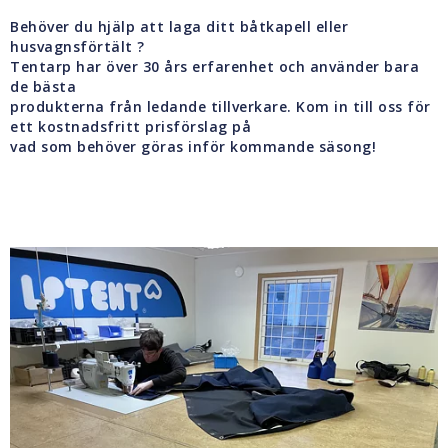
Behöver du hjälp att laga ditt båtkapell eller
Bil & släpkärrekapell
husvagnsförtält ?
Tentarp har över 30 års erfarenhet och använder bara
de bästa
produkterna från ledande tillverkare. Kom in till oss för
Reparation av Båtkapell & Förtält
ett kostnadsfritt prisförslag på
vad som behöver göras inför kommande säsong!
Formsydda båttäckningar
Legotillverkning & Produktutveckling
Vi tillverkar också..
Kontaktformulär
Om oss