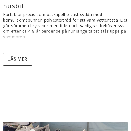
husbil
Förtält är precis som båtkapell oftast sydda med 
bomullsomspunnen polyestertråd för att vara vattentäta. Det 
gör sömmen bryts ner med tiden och vanligtvis behöver sys 
om efter ca 4-8 år beroende på hur länge tältet står uppe på 
sommaren.  
Känn över dina sömmar, leta efter skador i duk & rutor, 
kontrollera kedjornas funktion mm. innan du lägger undan 
LÄS MER
tältet för säsongen. Då slipper du överraskningar när det är 
dags för nästa säsong. 
Här nedan har vi listat några av de vanligaste jobben våra 
kunder vill ha hjälp med:
Byte av skadad eller solbränd ruta 
Omsömnad av utvalda sömmar eller komplett.
Byte av dragkedja (orginalkedjor från Kama Fritid)
Byte av slitna spänndetaljer.
Diverse reparationer
Lagning av genomföringar för stativet.
Tvätt & impregnering