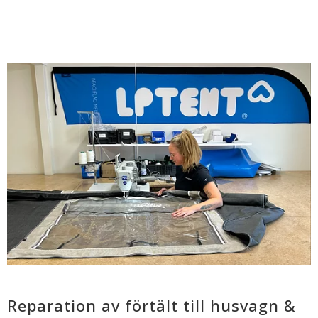
Dragkedjorna är en annan utsatt del av ditt båtkapell. Våra 
dragkedjor från YKK behöver inte smörjas. Om det däremot 
är en löpare i metall på din dragkedja som man ibland väljer 
för extra styrka bör den smörjas med lämpligt smörjmedel. 
Tänk på att akta kapellduken så att du inte får fläckar av 
smörjmedlet. Är kedjan bortom räddning byter vi ut den 
alternativt byter bara löparen om själva kedjan är bra.
Det finns mycket man kan göra för att hålla liv i kapellet och 
få det att se bra ut. Se nedan för exempel på vanliga arbeten 
vi utför på kapell & husvagnsförtält:
Byte av ruta
Omsömnad av utvalda sömmar eller komplett
Byte av dragkedja
Byte av kantband, kardborre och andra slitagedelar.
Diverse reparationer
Solskyddsduk till insida fönster med 
kardborreinfästning.
Ändringar i utförande
Tvätt & impregnering
Reparation av förtält till husvagn &