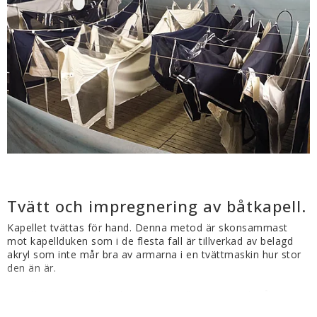
Tvätt och impregnering av båtkapell.
Kapellet tvättas för hand. Denna metod är skonsammast 
mot kapellduken som i de flesta fall är tillverkad av belagd 
akryl som inte mår bra av armarna i en tvättmaskin hur stor 
den än är.
Kapellen/seglen/tälten läggs i specialkomponerad tvål som är 
effektiv mot mögel (jordslag), alger, sot, salt, måsar mm. 