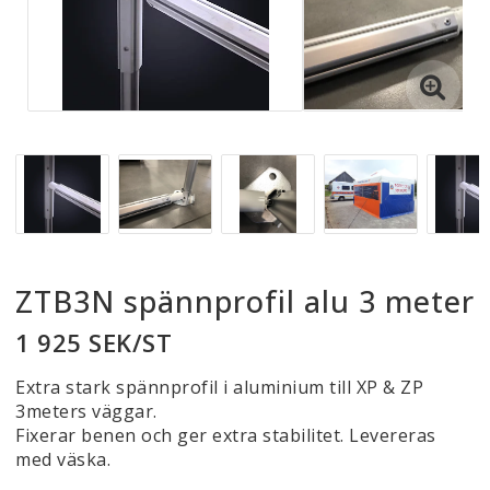
Bil & släpkärrekapell
Reparation av Båtkapell & Förtält
Formsydda båttäckningar
Legotillverkning & Produktutveckling
ZTB3N spännprofil alu 3 meter
1 925 SEK/ST
Vi tillverkar också..
Extra stark spännprofil i aluminium till XP & ZP
3meters väggar.
Fixerar benen och ger extra stabilitet. Levereras
Kontaktformulär
med väska.
Om oss