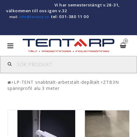
Vi har semesterstängt v.28-31,
välkommen till oss igen v.32
tel: 031-380 11 00
mail:
info@tentarp.se
0
Balkongskydd
LP-TENT snabbtält-arbetstält-depåtält
ZTB3N
LP-TENT snabbtält-arbetstält-depåtält
spännprofil alu 3 meter
Presenningar
Pvc-draperier